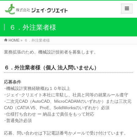
６．外注業者様
HOME
»
６．外注業者様
業務拡張のため、機械設計技術者を募集します。
６．外注業者様（個人 法人問いません）
応募条件
･機械設計実務経験概ね１０年以上
･ジェイ･クリエイト本社に常駐し、社員と同等の就業ルール遵守
･二次元CAD（AutoCAD、MicroCADAMのいずれか）または三次元
CAD（CATIA V5、ProE、SolidWorksのいずれか）必須
･仕様打ち合わせ ー 納品まで責任をもって対応
･普通免許必須
応募、問い合わせは下記電話番号かメールで受け付けています。